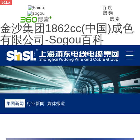
51La
金沙集团1862cc(中国)成色
有限公司-Sogou百科
集团新闻
行业新闻
媒体报道